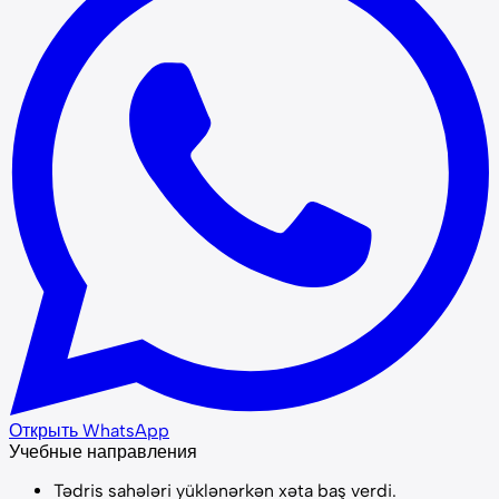
Открыть WhatsApp
Учебные направления
Tədris sahələri yüklənərkən xəta baş verdi.