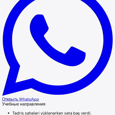
Открыть WhatsApp
Учебные направления
Tədris sahələri yüklənərkən xəta baş verdi.